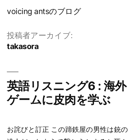
コ
voicing antsのブログ
ン
テ
投稿者アーカイブ:
ン
takasora
ツ
へ
ス
英語リスニング6 : 海外
キ
ゲームに皮肉を学ぶ
ッ
プ
お詫びと訂正 この蹄鉄屋の男性は銃の