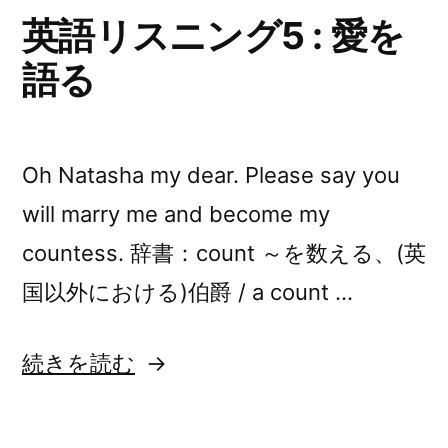
:
英語リスニング5 : 愛を
海
語る
外
ゲ
ー
Oh Natasha my dear. Please say you
ム
will marry me and become my
に
countess. 辞書：count ～を数える、(英
皮
国以外における)伯爵 / a count …
肉
“英
続きを読む
を
語
学
リ
ぶ”