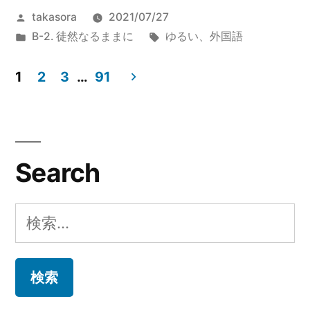
投
takasora
2021/07/27
ス
の
稿
カ
タ
B-2. 徒然なるままに
ゆるい
、
外国語
ニ
者:
テ
グ:
ン
ゴ
1
2
3
…
91
リ
投
グ
ー:
5
稿
:
ナ
Search
愛
ビ
を
検
ゲ
語
索:
ー
る”
シ
の