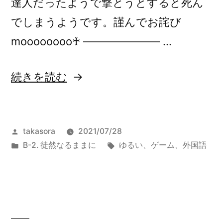
達人だったようで撃とうとすると死ん
でしまうようです。謹んでお詫び
moooooooo♰ ——————— …
“英
続きを読む
語
リ
投
takasora
2021/07/28
ス
稿
カ
タ
B-2. 徒然なるままに
ゆるい
、
ゲーム
、
外国語
ニ
者:
テ
グ:
ン
ゴ
リ
グ
ー:
6