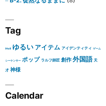
B-2. 徒然なるままに
(8)
Tag
ゆるい
アイテム
アイデンティティ
IHo8
ゲーム
外国語
ポップ
創作
ラルフ師匠
天
シーケンサー
神様
才
Calendar