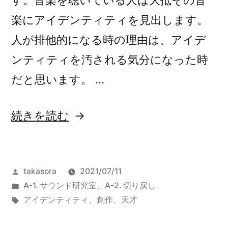
す。音楽を聴いている人は大抵その音
楽にアイデンティティを見出します。
人が排他的になる時の理由は、アイデ
ンティティを汚される気分になった時
だと思います。 …
“日
続きを読む
本
人
投
takasora
2021/07/11
が
稿
カ
A-1. サウンド研究室
、
A-2. 切り戻し
音
者:
テ
タ
アイデンティティ
、
創作
、
天才
楽
ゴ
グ:
リ