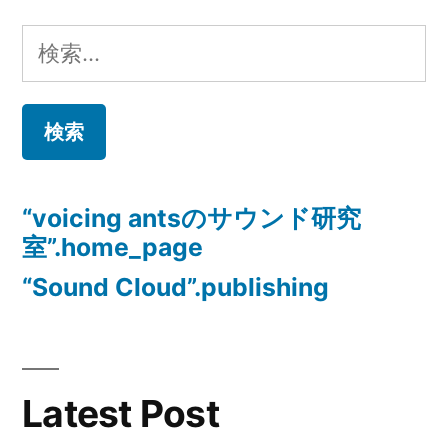
ビ
検
ゲ
索:
ー
シ
ョ
“voicing antsのサウンド研究
ン
室”.home_page
“Sound Cloud”.publishing
Latest Post