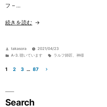
フ – …
“Classic.Dance
続きを読む
of
the
投
takasora
2021/04/23
Knights”
稿
カ
タ
A-3. 聴いています
ラルフ師匠
、
神様
の
者:
テ
グ:
ゴ
1
2
3
…
87
リ
投
ー:
稿
ナ
Search