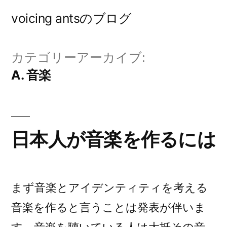
コ
voicing antsのブログ
ン
テ
カテゴリーアーカイブ:
ン
A. 音楽
ツ
へ
ス
日本人が音楽を作るには
キ
ッ
プ
まず音楽とアイデンティティを考える
音楽を作ると言うことは発表が伴いま