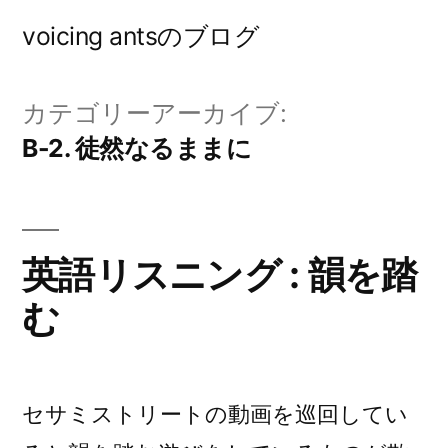
コ
voicing antsのブログ
ン
テ
カテゴリーアーカイブ:
ン
B-2. 徒然なるままに
ツ
へ
ス
英語リスニング : 韻を踏
キ
む
ッ
プ
セサミストリートの動画を巡回してい