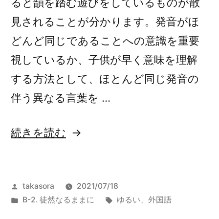
ると韻を踏む遊びをしているものが散
見されることが分かります。発音がほ
どんど同じであることへの意識を重要
視しているか、子供が早く意味を理解
する方法として、ほとんど同じ発音の
伴う異なる言葉を …
“英
続きを読む
語
リ
投
takasora
2021/07/18
ス
稿
カ
タ
B-2. 徒然なるままに
ゆるい
、
外国語
ニ
者:
テ
グ: