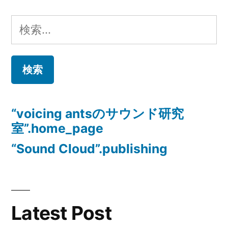
な
ビ
検
能
ゲ
索:
力”
ー
の
シ
ョ
“voicing antsのサウンド研究
ン
室”.home_page
“Sound Cloud”.publishing
Latest Post