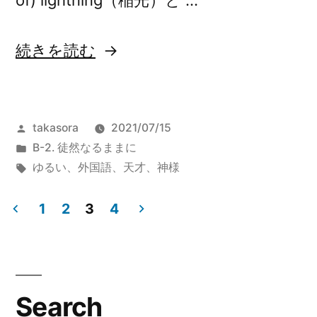
of) lightning（稲光）と …
“英
続きを読む
語
リ
投
takasora
2021/07/15
ス
稿
カ
B-2. 徒然なるままに
ニ
者:
テ
タ
ゆるい
、
外国語
、
天才
、
神様
ン
ゴ
グ:
リ
1
2
3
4
グ
ー:
投
2：
稿
特
ナ
殊
Search