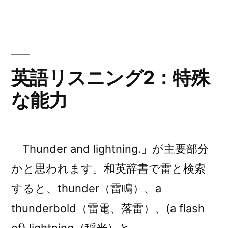
ン
ゴ
リ
グ
ー:
:
韻
英語リスニング2：特殊
を
な能力
踏
む”
の
「Thunder and lightning.」が主要部分
かと思われます。和英辞書で雷と検索
すると、thunder（雷鳴）、a
thunderbold（雷電、落雷）、(a flash