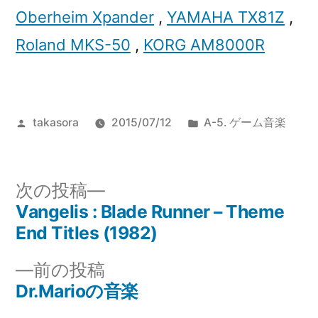
Oberheim Xpander
,
YAMAHA TX81Z
,
Roland MKS-50
,
KORG AM8000R
投
カ
takasora
2015/07/12
A-5. ゲーム音楽
稿
テ
者:
ゴ
リ
次
次の投稿
ー:
の
Vangelis : Blade Runner – Theme
投
投
End Titles (1982)
稿
稿:
前
前の投稿
ナ
の
Dr.Marioの音楽
投