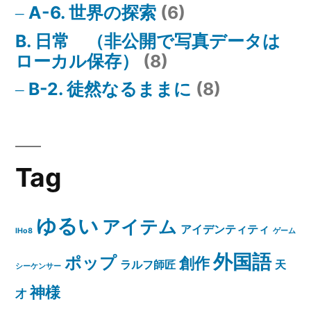
A-6. 世界の探索
(6)
B. 日常 （非公開で写真データは
ローカル保存）
(8)
B-2. 徒然なるままに
(8)
Tag
ゆるい
アイテム
アイデンティティ
IHo8
ゲーム
外国語
ポップ
創作
ラルフ師匠
天
シーケンサー
神様
才