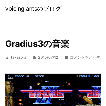
コ
voicing antsのブログ
ン
テ
ン
ツ
Gradius3の音楽
へ
投
(Gr
takasora
2015/07/12
コメントをどうぞ
ス
稿
の
キ
者:
音
楽)
ッ
プ