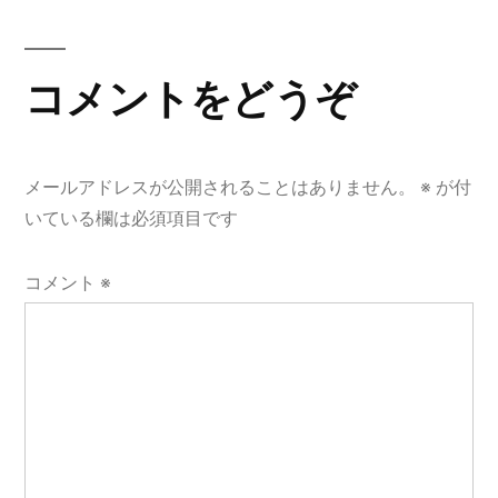
ビ
稿:
ゲ
コメントをどうぞ
ー
シ
ョ
メールアドレスが公開されることはありません。
※
が付
いている欄は必須項目です
ン
コメント
※