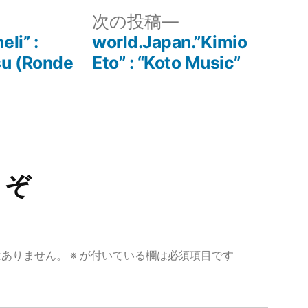
リ
次
次の投稿
ー:
の
li” :
world.Japan.”Kimio
投
su (Ronde
Eto” : “Koto Music”
稿:
うぞ
はありません。
※
が付いている欄は必須項目です