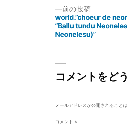
前
前の投稿
の
world.”choeur de neone
投
投
“Ballu tundu Neonele
稿:
Neonelesu)”
稿
ナ
ビ
コメントをど
ゲ
ー
メールアドレスが公開されること
シ
コメント
※