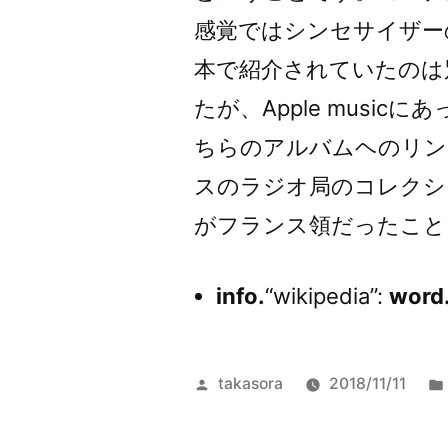
感覚ではシンセサイザー
本で紹介されていたのは別
たが、Apple musi
ちらのアルバムヘのリン
スのラジオ局のコレクシ
がフランス領だったこと
info.
“wikipedia”:
word
投
takasora
2018/11/11
稿
者: