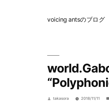
コ
ン
voicing antsのブログ
テ
ン
ツ
へ
ス
world.Gab
キ
“Polyphon
ッ
プ
投
takasora
2018/11/11
稿