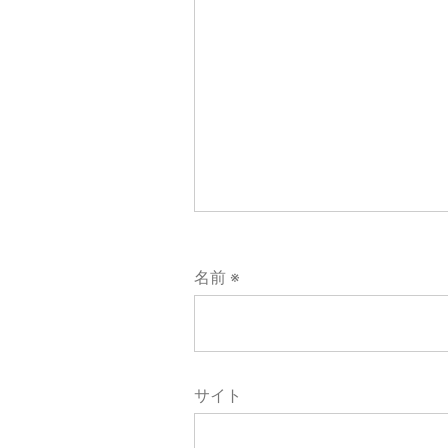
ョ
ン
名前
※
サイト