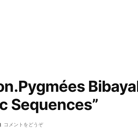
on.Pygmées Bibayak
ic Sequences”
(world.Gabon.Pygmées
コメントをどうぞ
Bibayak